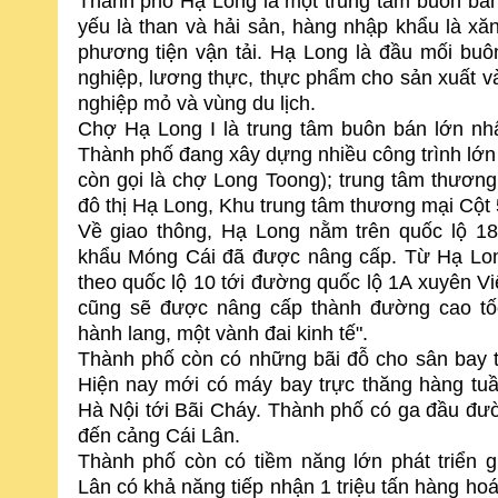
Thành phố Hạ Long là một trung tâm buôn bán
yếu là than và hải sản, hàng nhập khẩu là xă
phương tiện vận tải. Hạ Long là đầu mối bu
nghiệp, lương thực, thực phẩm cho sản xuất v
nghiệp mỏ và vùng du lịch.
Chợ Hạ Long I là trung tâm buôn bán lớn nhấ
Thành phố đang xây dựng nhiều công trình lớ
còn gọi là chợ Long Toong); trung tâm thươn
đô thị Hạ Long, Khu trung tâm thương mại Cột 5
Về giao thông, Hạ Long nằm trên quốc lộ 18
khẩu Móng Cái đã được nâng cấp. Từ Hạ Lon
theo quốc lộ 10 tới đường quốc lộ 1A xuyên Vi
cũng sẽ được nâng cấp thành đường cao tốc
hành lang, một vành đai kinh tế".
Thành phố còn có những bãi đỗ cho sân bay t
Hiện nay mới có máy bay trực thăng hàng tuầ
Hà Nội tới Bãi Cháy. Thành phố có ga đầu đư
đến cảng Cái Lân.
Thành phố còn có tiềm năng lớn phát triển g
Lân có khả năng tiếp nhận 1 triệu tấn hàng h