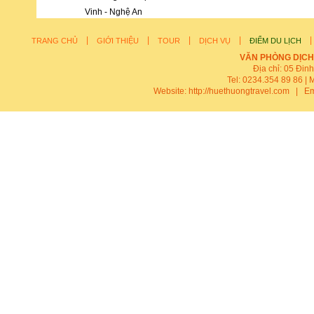
Vinh - Nghệ An
|
|
|
|
TRANG CHỦ
GIỚI THIỆU
TOUR
DỊCH VỤ
ĐIỂM DU LỊCH
VĂN PHÒNG DỊCH
Địa chỉ: 05 Đin
Tel: 0234.354 89 86 | 
Website:
http://huethuongtravel.com
| Em