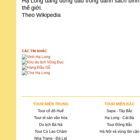
Hạ Long đang đứng đầu trong danh sách bình 
thế giới.
Theo Wikipedia
CÁC TIN KHÁC
Vịnh Hạ Long
Khu du lịch Vũng Đục
Hang Đầu Gỗ
Chợ Hạ Long
TOUR MIỀN TRUNG
TOUR MIỀN BẮC
Tour cố đô Huế
Sapa - Tây Bắc
Tour di sản văn hóa
Hạ Long - Cát Bà
Du lịch Bà Nà
Tour Đông Bắc
Tour Cù Lao Chàm
Hà Nội và vùng lân cận
Nha Trang - Đà Lạt