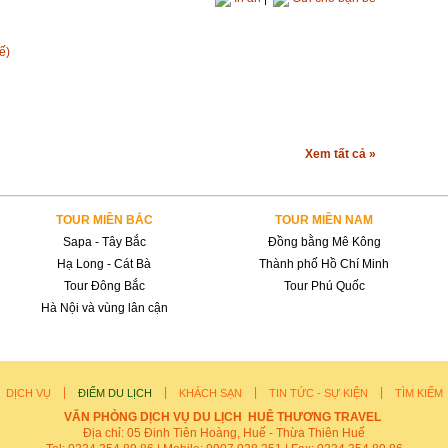
ế)
Xem tất cả »
TOUR MIỀN BẮC
TOUR MIỀN NAM
Sapa - Tây Bắc
Đồng bằng Mê Kông
Hạ Long - Cát Bà
Thành phố Hồ Chí Minh
Tour Đông Bắc
Tour Phú Quốc
Hà Nội và vùng lân cận
|
|
|
|
|
DỊCH VỤ
ĐIỂM DU LỊCH
KHÁCH SẠN
TIN TỨC - SỰ KIỆN
TÌM KIẾM
VĂN PHÒNG DỊCH VỤ DU LỊCH HUÊ THƯƠNG TRAVEL
Địa chỉ: 05 Đinh Tiên Hoàng, Huế - Thừa Thiên Huế