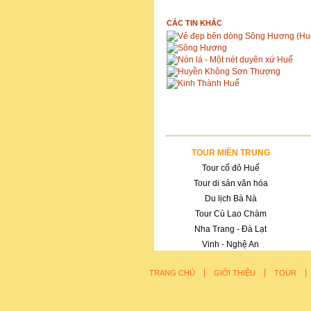
CÁC TIN KHÁC
Vẻ đẹp bên dòng Sông Hương (Hu
Sông Hương
Nón lá - Một nét duyên xứ Huế
Huyền Không Sơn Thượng
Kinh Thành Huế
TOUR MIỀN TRUNG
Tour cố đô Huế
Tour di sản văn hóa
Du lịch Bà Nà
Tour Cù Lao Chàm
Nha Trang - Đà Lạt
Vinh - Nghệ An
|
|
TRANG CHỦ
GIỚI THIỆU
TOUR