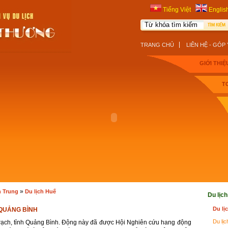
Tiếng Việt
Englis
|
TRANG CHỦ
LIÊN HỆ - GÓP 
GIỚI THIỆ
T
»
n Trung
Du lịch Huế
Du lịc
Du lị
QUẢNG BÌNH
Du lịc
ạch, tỉnh Quảng Bình. Ðộng này đã được Hội Nghiên cứu hang động