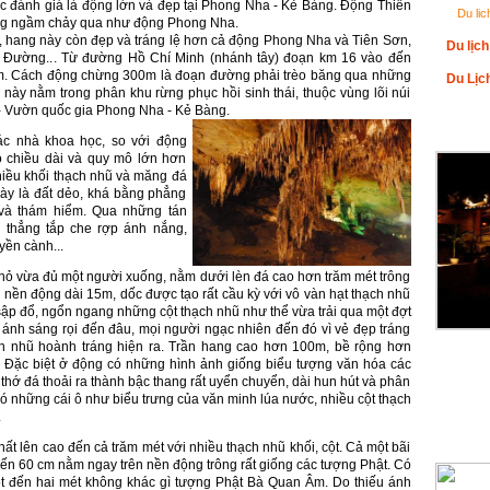
 đánh giá là động lớn và đẹp tại Phong Nha - Kẻ Bàng. Ðộng Thiên
Du li
ng ngầm chảy qua như động Phong Nha.
, hang này còn đẹp và tráng lệ hơn cả động Phong Nha và Tiên Sơn,
Du lịc
ên Ðường... Từ đường Hồ Chí Minh (nhánh tây) đoạn km 16 vào đến
m. Cách động chừng 300m là đoạn đường phải trèo băng qua những
Du Lịc
 này nằm trong phân khu rừng phục hồi sinh thái, thuộc vùng lõi núi
i - Vườn quốc gia Phong Nha - Kẻ Bàng.
ALBUM
ác nhà khoa học, so với động
 chiều dài và quy mô lớn hơn
iều khối thạch nhũ và măng đá
này là đất dẻo, khá bằng phẳng
 và thám hiểm. Qua những tán
ụ thẳng tắp che rợp ánh nắng,
uyền cành...
nhỏ vừa đủ một người xuống, nằm dưới lèn đá cao hơn trăm mét trông
 nền động dài 15m, dốc được tạo rất cầu kỳ với vô vàn hạt thạch nhũ
h sập đổ, ngổn ngang những cột thạch nhũ như thể vừa trải qua một đợt
, ánh sáng rọi đến đâu, mọi người ngạc nhiên đến đó vì vẻ đẹp tráng
ch nhũ hoành tráng hiện ra. Trần hang cao hơn 100m, bề rộng hơn
 Ðặc biệt ở động có những hình ảnh giống biểu tượng văn hóa các
thớ đá thoải ra thành bậc thang rất uyển chuyển, dài hun hút và phân
ó những cái ô như biểu trưng của văn minh lúa nước, nhiều cột thạch
.
HỖ TR
ất lên cao đến cả trăm mét với nhiều thạch nhũ khối, cột. Cả một bãi
đến 60 cm nằm ngay trên nền động trông rất giống các tượng Phật. Có
t đến hai mét không khác gì tượng Phật Bà Quan Âm. Do thiếu ánh