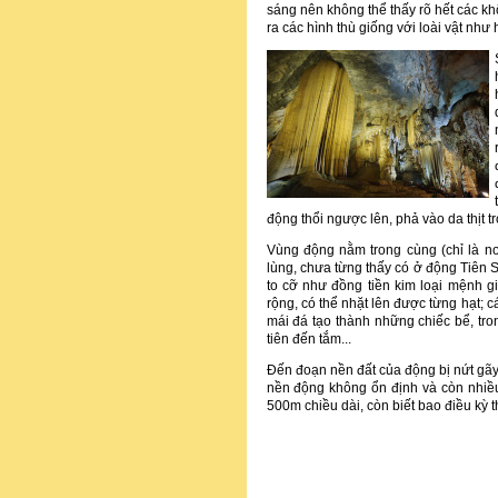
sáng nên không thể thấy rõ hết các k
ra các hình thù giống với loài vật như hổ
động thổi ngược lên, phả vào da thịt t
Vùng động nằm trong cùng (chỉ là n
lùng, chưa từng thấy có ở động Tiên 
to cỡ như đồng tiền kim loại mệnh gi
rộng, có thể nhặt lên được từng hạt;
mái đá tạo thành những chiếc bể, tro
tiên đến tắm...
Ðến đoạn nền đất của động bị nứt gãy,
nền động không ổn định và còn nhiề
500m chiều dài, còn biết bao điều kỳ