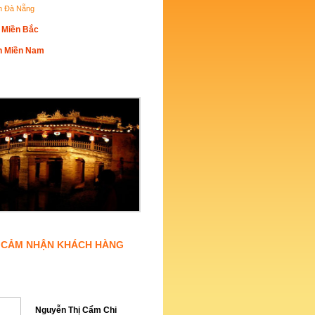
ch Đà Nẵng
h Miền Bắc
h Miền Nam
 ẢNH ĐẸP
CẢM NHẬN KHÁCH HÀNG
Ợ TRỰC TUYẾN
Nguyễn Thị Cẩm Chi