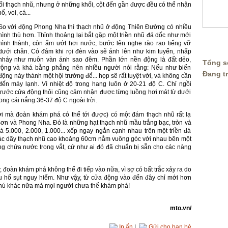
hối thạch nhũ, nhưng ở những khối, cột đến gần được đều có thể nhận
, voi, cá...
So với động Phong Nha thì thạch nhũ ở động Thiên Ðường có nhiều
hình thù hơn. Thỉnh thoảng lại bắt gặp một triền nhũ đá dốc như mới
hình thành, còn ẩm ướt hơi nước, bước lên nghe rào rạo tiếng vỡ
THỐNG
dưới chân. Có đám khi rọi đèn vào sẽ ánh lên như kim tuyến, nhấp
nháy như muôn vàn ánh sao đêm. Phần lớn nền động là đất dẻo,
Tổng số
rộng và khá bằng phẳng nên nhiều người nói rằng: Nếu như biến
Đang t
động này thành một hội trường để... họp sẽ rất tuyệt vời, và không cần
đến máy lạnh. Vì nhiệt độ trong hang luôn ở 20-21 độ C. Chỉ ngồi
trước cửa động thôi cũng cảm nhận được từng luồng hơi mát từ dưới
rong cái nắng 36-37 độ C ngoài trời.
ơi mà đoàn khám phá có thể tới được) có một đám thạch nhũ rất lạ
Sơn và Phong Nha. Ðó là những hạt thạch nhũ mầu trắng bạc, tròn và
á 5.000, 2.000, 1.000... xếp ngay ngắn cạnh nhau trên một triền đá
 các dãy thạch nhũ cao khoảng 60cm nằm vuông góc với nhau bên một
ng chứa nước trong vắt, cứ như ai đó đã chuẩn bị sẵn cho các nàng
 đoàn khám phá không thể đi tiếp vào nữa, vì sợ có bất trắc xảy ra do
u hố sụt nguy hiểm. Như vậy, từ cửa động vào đến đây chỉ mới hơn
 thú khác nữa mà mọi người chưa thể khám phá!
mto.vn/
In ấn
|
Gửi cho bạn bè