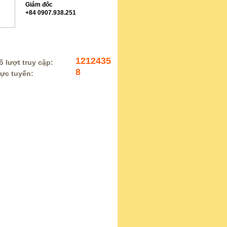
Giám đốc
+84 0907.938.251
 KÊ TRUY CẬP
1212435
 lượt truy cập:
8
rực tuyến: