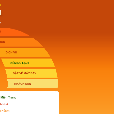
h
Ý
U
OUR
DỊCH VỤ
ĐIỂM DU LỊCH
ĐẶT VÉ MÁY BAY
KHÁCH SẠN
h Miền Trung
ch Huế
h Hội An