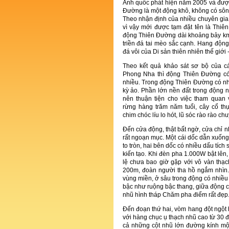
Anh quốc phát hiện năm 2005 và được
Ðường là một động khô, không có sô
Theo nhận định của nhiều chuyên gia
vì vậy mới được tạm đặt tên là Thi
động Thiên Ðường dài khoảng bảy k
triền đá tai mèo sắc cạnh. Hang động
đá vôi của Di sản thiên nhiên thế giớ
Theo kết quả khảo sát sơ bộ của c
Phong Nha thì động Thiên Ðường có
nhiều. Trong động Thiên Ðường có nh
kỳ ảo. Phần lớn nền đất trong động 
nên thuận tiện cho việc tham quan
rừng hàng trăm năm tuổi, cây cổ th
chim chóc líu lo hót, lũ sóc rào rào ch
Ðến cửa động, thật bất ngờ, cửa chỉ 
rất ngoạn mục. Một cái dốc dẫn xuống
to tròn, hai bên dốc có nhiều dấu tíc
kiến tạo. Khi đèn pha 1.000W bật lên
lệ chưa bao giờ gặp với vô vàn thạ
200m, đoàn người tha hồ ngắm nhìn.
vùng miền, ở sâu trong động có nhiều 
bậc như ruộng bậc thang, giữa động c
nhũ hình tháp Chăm pha điểm rất đẹp
Ðến đoạn thứ hai, vòm hang đột ngột h
với hàng chục ụ thạch nhũ cao từ 30 
cả những cột nhũ lớn đường kính mộ