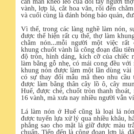
cần mẫn khéo léo của đôi tay người th
vành, lợp lá, cắt hoa văn, rồi đến chằ
và cuối cùng là đánh bóng bảo quản, đưa
Vì thế, trong các làng nghề làm nón, 
được thể hiện rất cụ thể, thợ làm khun
chằm nón...mỗi người một việc rất
khung chuốt vành là công đoạn đầu tiê
độ tròn, hình dáng, kích cỡ của chiế
làm bằng gỗ nhẹ, có mái cong đều với 
khung nón được làm một lần dùng vài
có sự thay đổi mẫu mã theo nhu cầu 
được làm bằng thân cây lồ ô, cây mun
Huế, được chẻ, chuốt tròn thanh thoát,
16 vành, mà xưa nay nhiều người vẫn ví
Lá làm nón ở Huế cũng là loại lá nó
được tuyển lựa xử lý qua nhiều khâu, hấ
phẳng sao cho mặt lá giữ được màu tr
chuẩn. Tiếp đến là công đọan lợp lá, đ