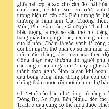
giữa hai lớp lá sao cho cân đối hài hò
chiếc nón, để khi soi lên trước ánh 
tượng hiện rỏ cân đối. Biểu tượng ẩn hiệ
thường là hình ảnh Cầu Trường Tiền
Môn, Phu Văn Lâu, Cầu Ngói Thanh To
biểu tượng là một số câu thơ nổi tiếng
bằng giấy bóng ngủ sắc, nên càng nổi b
của lá nón. Chằm lá vào vành là công 
đòi hỏi người thợ phải có sự cần mẫn k
mũi cước thẳng, đều mền mại theo đ
Công đoạn này thường do người phụ nữ
các làng nón,con gái được dạy nghề rất
thành thạo nghề. Nón lá sau khi hoàn 
dầu bóng bằng nhựa thông pha cồn để 
chống thấm nước rồi mới đưa ra chợ bán
Chợ Huế nào hầu như cũng có hàng nón
Đông Ba, An Cựu, Bên Ngự... đến các 
Trạch ở đâu cũng có thể mua được chiếc