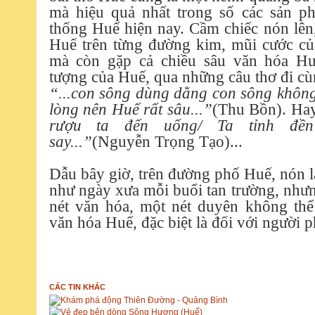
mà hiệu quả nhất trong số các sản p
thống Huế hiện nay. Cầm chiếc nón lên,
Huế trên từng đường kim, mũi cước củ
mà còn gặp cả chiều sâu văn hóa Hu
tượng của Huế, qua những câu thơ đi c
“...con sông dùng dằng con sông khôn
lòng nên Huế rất sâu...”
(Thu Bồn). H
rượu ta đến uống/ Ta tỉnh đền
say...”
(Nguyễn Trọng Tạo)...
Dẫu bây giờ, trên đường phố Huế, nón 
như ngày xưa mỗi buổi tan trường, nhưn
nét văn hóa, một nét duyên không thể
văn hóa Huế, đặc biệt là đối với người 
CÁC TIN KHÁC
Khám phá động Thiên Đường - Quảng Bình
Vẻ đẹp bên dòng Sông Hương (Huế)