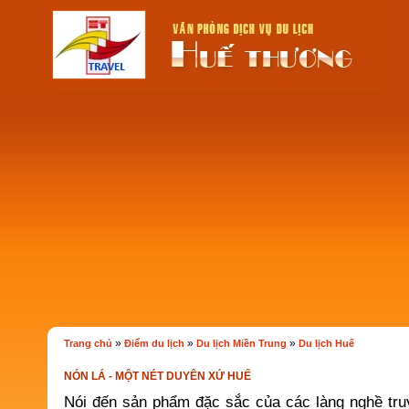
»
»
»
Trang chủ
Điểm du lịch
Du lịch Miền Trung
Du lịch Huế
NÓN LÁ - MỘT NÉT DUYÊN XỨ HUẾ
Nói đến sản phẩm đặc sắc của các làng nghề tru