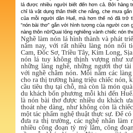
lá được nhiều người biết đến hơn cả. Bởi hàng 
chỉ là vật dụng thân thiết che nắng, che mưa gắ
của mỗi người dân Huế, mà hơn thế nó đã trở 
“nón bài thơ” gắn với hình tượng của người con 
nàng thôn nữ/Quai lỏng nghiêng vành chiếc nón th
Nghề làm nón lá hình thành và phát tri
năm nay, với rất nhiều làng nón nổi 
Cam, Đốc Sơ, Triều Tây, Kim Long, Sịa
nón lá tuy không thịnh vượng như x
những làng nghề, những người thợ tà
với nghề chằm nón. Mỗi năm các làn
cho ra thị trường hàng triệu chiếc nón,
cầu tiêu thụ tại chỗ, mà còn là món qu
du khách bốn phương mỗi khi đến Huế.
là nón bài thơ được nhiều du khách ư
thoát nhẹ dàng, như không còn là chiế
một tác phẩm nghệ thuật thực sự. Để có
đưa ra thị trường, các nghệ nhân làm 
nhiều công đoạn tỷ mỷ lắm, công đoạn