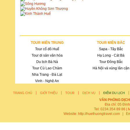
Sông Hương
Huyền Không Sơn Thượng
Kinh Thành Huế
TOUR MIỀN TRUNG
TOUR MIỀN BẮC
Tour cố đô Huế
Sapa - Tây Bắc
Tour di sản văn hóa
Hạ Long - Cát Bà
Du lịch Bà Nà
Tour Đông Bắc
Tour Cù Lao Chàm
Hà Nội và vùng lân cận
Nha Trang - Đà Lạt
Vinh - Nghệ An
|
|
|
|
TRANG CHỦ
GIỚI THIỆU
TOUR
DỊCH VỤ
ĐIỂM DU LỊCH
VĂN PHÒNG DỊCH
Địa chỉ: 05 Đin
Tel: 0234.354 89 86 | 
Website:
http://huethuongtravel.com
| Em