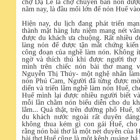
chợ Dạ Lê là chợ chuyên bán nón được
năm nay, là đầu mối lớn để nón Huế vào
Hiện nay, du lịch đang phát triển mạ
thành mặt hàng lưu niệm mang nét văn
được du khách ưa chuộng. Rất nhiều d
làng nón để được tận mắt chứng kiến
công đoạn của nghề làm nón. Không ít
ngờ và thích thú khi được người thợ 
mình trên chiếc nón bài thơ mang 
Nguyễn Thị Thúy- một nghệ nhân làm 
nón Phú Cam, Người đã từng được mờ
diển và triển lãm nghề làm nón Huế, c
Huế mình lại được nhiều người biết và
mỗi lần chằm nón biểu diễn cho du kh
lắm... Quả thật, trên đường phố Huế, t
du khách nước ngoài rất duyên dáng
không thua kém gì con gái Huế, cho
rằng nón bài thơ là một nét duyên của 
bài thơ Huế cũng là một kênh quảng bá 