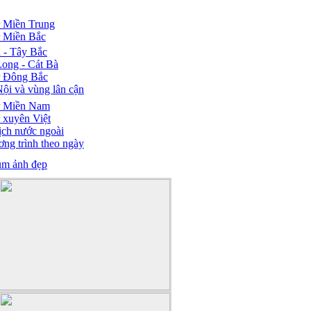
 Miền Trung
 Miền Bắc
 - Tây Bắc
ong - Cát Bà
r Đông Bắc
ội và vùng lân cận
r Miền Nam
 xuyên Việt
ịch nước ngoài
ng trình theo ngày
um ảnh đẹp