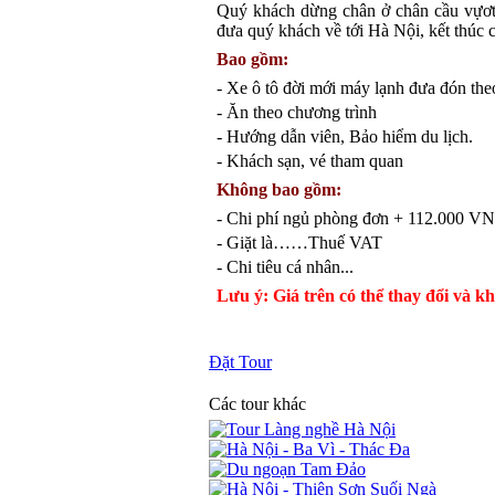
Quý khách dừng chân ở chân cầu v
đưa quý khách về tới Hà Nội, kết thúc 
Bao gồm:
- Xe ô tô đời mới máy lạnh đưa đón the
- Ăn theo chương trình
- Hướng dẫn viên, Bảo hiểm du lịch.
- Khách sạn, vé tham quan
Không bao gồm:
- Chi phí ngủ phòng đơn + 112.000 V
- Giặt là……Thuế VAT
- Chi tiêu cá nhân...
Lưu ý: Giá trên có thể thay đổi và k
Đặt Tour
Các tour khác
Tour Làng nghề Hà Nội
Hà Nội - Ba Vì - Thác Đa
Du ngoạn Tam Đảo
Hà Nội - Thiên Sơn Suối Ngà