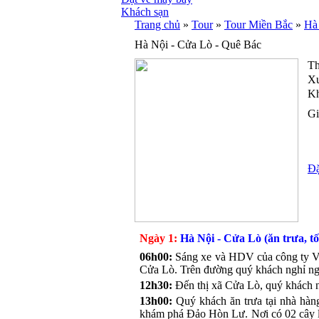
Khách sạn
Trang chủ
»
Tour
»
Tour Miền Bắc
»
Hà 
Hà Nội - Cửa Lò - Quê Bác
Th
Xu
Kh
Gi
Đặ
Ngày 1:
Hà Nội - Cửa Lò (ăn trưa, tố
06h00:
Sáng xe và HDV của công ty Vi
Cửa Lò. Trên đường quý khách nghỉ ngơi
12h30:
Đến thị xã Cửa Lò, quý khách n
13h00:
Quý khách ăn trưa tại nhà hàng
khám phá Đảo Hòn Lư. Nơi có 02 cây lộ