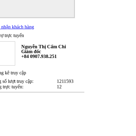
nhận khách hàng
rợ trực tuyến
Nguyễn Thị Cẩm Chi
Giám đốc
+84 0907.938.251
g kê truy cập
 số lượt truy cập:
1211593
 trực tuyến:
12