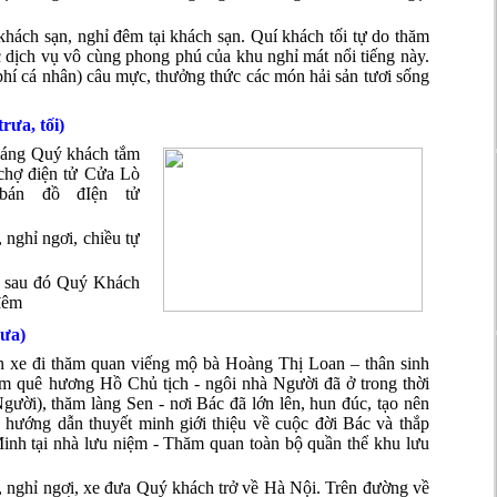
khách sạn, nghỉ đêm tại khách sạn. Quí khách tối tự do thăm
dịch vụ vô cùng phong phú của khu nghỉ mát nổi tiếng này.
phí cá nhân) câu mực, thưởng thức các món hải sản tươi sống
rưa, tối)
 sáng Quý khách tắm
chợ điện tử Cửa Lò
bán đồ đIện tử
 nghỉ ngơi, chiều tự
, sau đó Quý Khách
đêm
rưa)
 xe đi thăm quan viếng mộ bà Hoàng Thị Loan – thân sinh
m quê hương Hồ Chủ tịch - ngôi nhà Người đã ở trong thời
gười), thăm làng Sen - nơi Bác đã lớn lên, hun đúc, tạo nên
 hướng dẫn thuyết minh giới thiệu về cuộc đời Bác và thắp
nh tại nhà lưu niệm - Thăm quan toàn bộ quần thể khu lưu
, nghỉ ngơi, xe đưa Quý khách trở về Hà Nội. Trên đường về