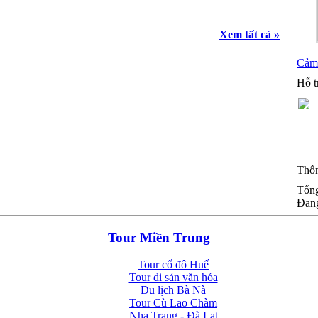
Xem tất cả »
Cảm 
Hỗ t
Thốn
Tổng
Đang
Tour Miền Trung
Tour cố đô Huế
Tour di sản văn hóa
Du lịch Bà Nà
Tour Cù Lao Chàm
Nha Trang - Đà Lạt