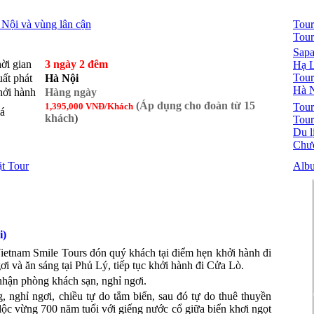
Nội và vùng lân cận
Tour
Tour
Sapa
ời gian
3 ngày 2 đêm
Hạ L
Tou
ất phát
Hà Nội
Hà N
ởi hành
Hàng ngày
(Áp dụng cho đoàn từ 15
1,395,000 VNĐ/Khách
Tou
á
khách
)
Tour
Du l
Chươ
t Tour
Alb
i)
etnam Smile Tours đón quý khách tại điểm hẹn khởi hành đi
 và ăn sáng tại Phủ Lý, tiếp tục khởi hành đi Cửa Lò.
hận phòng khách sạn, nghỉ ngơi.
, nghỉ ngơi, chiều tự do tắm biển, sau đó tự do thuê thuyền
c vừng 700 năm tuổi với giếng nước cổ giữa biển khơi ngọt