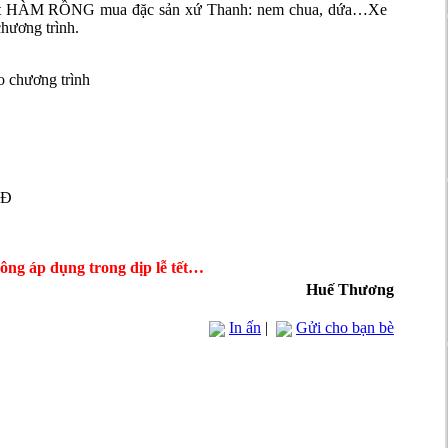
ựơt HÀM RỒNG mua đặc sản xứ Thanh: nem chua, dứa…Xe
chương trình.
o chương trình
NĐ
hông áp dụng trong dịp lễ tết…
Huế Thương
In ấn
|
Gửi cho bạn bè