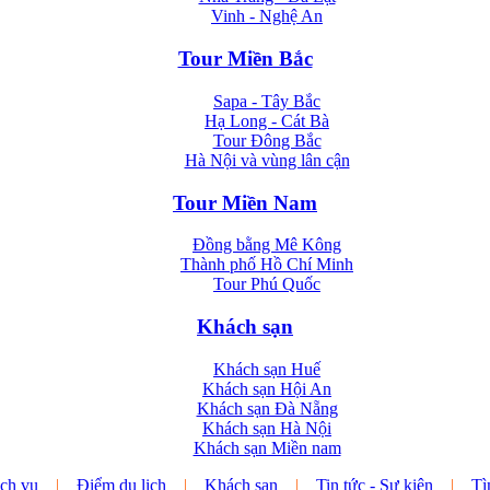
Vinh - Nghệ An
Tour Miền Bắc
Sapa - Tây Bắc
Hạ Long - Cát Bà
Tour Đông Bắc
Hà Nội và vùng lân cận
Tour Miền Nam
Đồng bằng Mê Kông
Thành phố Hồ Chí Minh
Tour Phú Quốc
Khách sạn
Khách sạn Huế
Khách sạn Hội An
Khách sạn Đà Nẵng
Khách sạn Hà Nội
Khách sạn Miền nam
ch vụ
|
Điểm du lịch
|
Khách sạn
|
Tin tức - Sự kiện
|
Tì