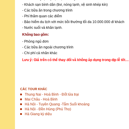
- Khách sạn bình dân (tivi, nóng lạnh, vệ sinh khép kín)
- Các bữa ăn trong chương trình
- Phí thăm quan các điểm
- Bảo hiểm du lịch với mức bồi thường tối đa 10.000.000 đ/ khách
- Nước suối và khăn lạnh.
Không bao gồm:
- Phòng ngủ đơn
- Các bữa ăn ngoài chương trình
- Chi phí cá nhân khác
Lưu ý: Giá trên có thể thay đổi và không áp dụng trong dịp lễ tết…
ĐẶT TOUR
CÁC TOUR KHÁC
Thung Nai - Hoà Bình - Đốt lửa trại
Mai Châu - Hoà Bình
Hà Nội - Tuyên Quang -Tắm Suối khoáng
Hà Nội - Đền Hùng (Phú Thọ)
Hà Giang kỳ diệu