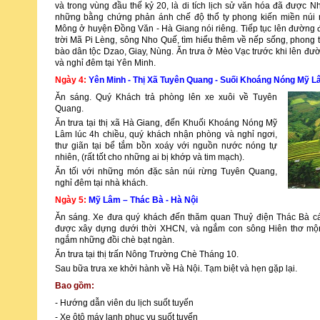
và trong vùng đầu thế kỷ 20, là di tích lịch sử văn hóa đã được 
những bằng chứng phản ánh chế độ thổ ty phong kiến miền núi n
Mông ở huyện Đồng Văn - Hà Giang nói riêng. Tiếp tục lên đường 
trời Mã Pi Lèng, sông Nho Quế, tìm hiểu thêm về nếp sống, phong
bào dân tộc Dzao, Giay, Nùng. Ăn trưa ở Mèo Vạc trước khi lên đườ
và nghỉ đêm tại Yên Minh.
Ngày 4:
Yên Minh - Thị Xã Tuyên Quang - Suối Khoáng Nóng Mỹ 
Ăn sáng. Quý Khách trả phòng lên xe xuôi về Tuyên
Quang.
Ăn trưa tại thị xã Hà Giang, đến Khuối Khoáng Nóng Mỹ
Lâm lúc 4h chiều, quý khách nhận phòng và nghỉ ngơi,
thư giãn tại bể tắm bồn xoáy với nguồn nước nóng tự
nhiên, (rất tốt cho những ai bị khớp và tim mạch).
Ăn tối với những món đặc sản núi rừng Tuyên Quang,
nghỉ đêm tại nhà khách.
Ngày 5:
Mỹ Lâm – Thác Bà - Hà Nội
Ăn sáng. Xe đưa quý khách đến thăm quan Thuỷ điện Thác Bà các
được xây dựng dưới thời XHCN, và ngắm con sông Hiên thơ mộ
ngắm những đồi chè bạt ngàn.
Ăn trưa tại thị trấn Nông Trường Chè Tháng 10.
Sau bữa trưa xe khởi hành về Hà Nội. Tạm biệt và hẹn gặp lại.
Bao gồm:
- Hướng dẫn viên du lịch suốt tuyến
- Xe ôtô máy lạnh phục vụ suốt tuyến