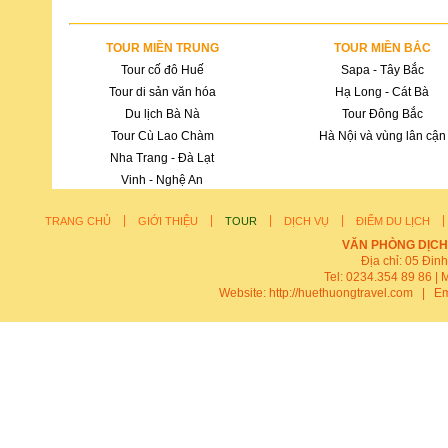
TOUR MIỀN TRUNG
TOUR MIỀN BẮC
Tour cố đô Huế
Sapa - Tây Bắc
Tour di sản văn hóa
Hạ Long - Cát Bà
Du lịch Bà Nà
Tour Đông Bắc
Tour Cù Lao Chàm
Hà Nội và vùng lân cận
Nha Trang - Đà Lạt
Vinh - Nghệ An
|
|
|
|
TRANG CHỦ
GIỚI THIỆU
TOUR
DỊCH VỤ
ĐIỂM DU LỊCH
VĂN PHÒNG DỊCH
Địa chỉ: 05 Đin
Tel: 0234.354 89 86 | 
Website:
http://huethuongtravel.com
| Em