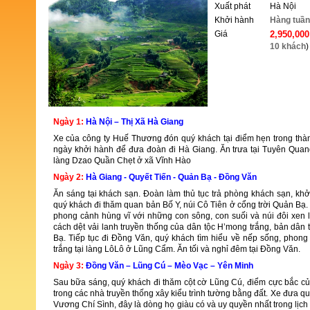
Xuất phát
Hà Nội
Khởi hành
Hàng tuần
Giá
2,950,00
10 khách
)
ĐẶT TOUR
Ngày 1:
Hà Nội – Thị Xã Hà Giang
Xe của công ty Huế Thương đón quý khách tại điểm hẹn trong thàn
ngày khởi hành để đưa đoàn đi Hà Giang. Ăn trưa tại Tuyên Quan
làng Dzao Quần Chẹt ở xã Vĩnh Hào
Ngày 2:
Hà Giang - Quyết Tiến - Quản Bạ - Đồng Văn
Ăn sáng tại khách sạn. Đoàn làm thủ tục trả phòng khách sạn, kh
quý khách đi thăm quan bản Bố Y, núi Cô Tiên ở cổng trời Quản Bạ.
phong cảnh hùng vĩ với những con sông, con suối và núi đôi xen 
cách dệt vải lanh truyền thống của dân tộc H’mong trắng, bản dân 
Bạ. Tiếp tục đi Đồng Văn, quý khách tìm hiểu về nếp sống, phon
trắng tại làng LôLô ở Lũng Cẩm. Ăn tối và nghỉ đêm tại Đồng Văn.
Ngày 3:
Đồng Văn – Lũng Cú – Mèo Vạc – Yên Minh
Sau bữa sáng, quý khách đi thăm cột cờ Lũng Cú, điểm cực bắc củ
trong các nhà truyền thống xây kiểu trình tường bằng đất. Xe đưa q
Vương Chí Sình, đây là dòng họ giàu có và uy quyền nhất trong lị