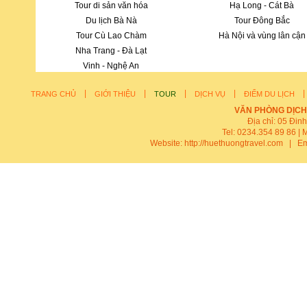
Tour di sản văn hóa
Hạ Long - Cát Bà
Du lịch Bà Nà
Tour Đông Bắc
Tour Cù Lao Chàm
Hà Nội và vùng lân cận
Nha Trang - Đà Lạt
Vinh - Nghệ An
|
|
|
|
TRANG CHỦ
GIỚI THIỆU
TOUR
DỊCH VỤ
ĐIỂM DU LỊCH
VĂN PHÒNG DỊCH
Địa chỉ: 05 Đin
Tel: 0234.354 89 86 | 
Website:
http://huethuongtravel.com
| Em