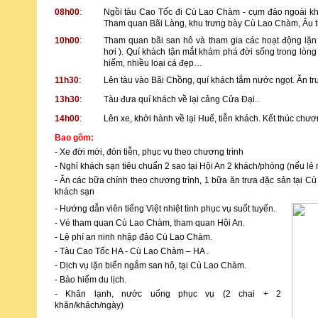
08h00
:
Ngồi tàu Cao Tốc đi Cù Lao Chàm - cụm đảo ngoài khơ
Tham quan Bãi Làng, khu trưng bày Cù Lao Chàm, Âu th
10h00
:
Tham quan bãi san hô và tham gia các hoạt động lặn
hơi ). Quí khách tận mắt khám phá đời sống trong lòng
hiếm, nhiều loại cá đẹp…
11h30
:
Lên tàu vào Bãi Chồng, quí khách tắm nước ngọt. Ăn trư
13h30
:
Tàu đưa quí khách về lại cảng Cửa Đại..
14h00
:
Lên xe, khởi hành về lại Huế, tiễn khách. Kết thúc chươn
Bao gồm:
- Xe đời mới, đón tiễn, phục vụ theo chương trình
- Nghỉ khách sạn tiêu chuẩn 2 sao tại Hội An 2 khách/phòng (nếu lẻ
- Ăn các bữa chính theo chương trình, 1 bữa ăn trưa đặc sản tại C
khách sạn
- Hướng dẫn viên tiếng Việt nhiệt tình phục vụ suốt tuyến.
- Vé tham quan Cù Lao Chàm, tham quan Hội An.
- Lệ phí an ninh nhập đảo Cù Lao Chàm.
- Tàu Cao Tốc HA - Cù Lao Chàm – HA .
- Dịch vụ lặn biển ngắm san hô, tại Cù Lao Chàm.
- Bảo hiểm du lịch.
- Khăn lạnh, nước uống phục vụ (2 chai + 2
khăn/khách/ngày)