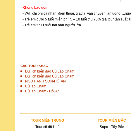
Không bao gồm
:
- VAT, chi phí cá nhân, điện thoại, giặt là, vận chuyển, ăn uống, ...ng
- Trẻ em dưới 5 tuổi miễn phí, 5 – 10 tuổi thu 75% giá tour (ăn suất 
- Trẻ em từ 11 tuổi thu như người lớn
ĐẶT TOUR
CÁC TOUR KHÁC
Du lịch biển đảo Cù Lao Chàm
Du lịch biển đảo Cù Lao Chàm
NGŨ HÀNH SƠN-HỘI AN
Cù lao Chàm
Cù lao Chàm - Hội An
TOUR MIỀN TRUNG
TOUR MIỀN BẮC
Tour cố đô Huế
Sapa - Tây Bắc