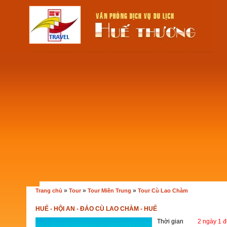
»
»
»
Trang chủ
Tour
Tour Miền Trung
Tour Cù Lao Chàm
HUẾ - HỘI AN - ĐẢO CÙ LAO CHÀM - HUẾ
Thời gian
2 ngày 1 