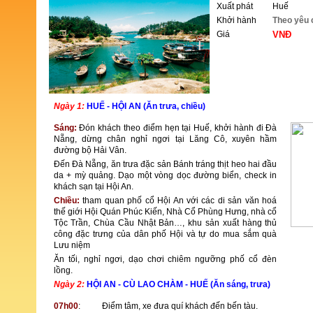
Xuất phát
Huế
Khởi hành
Theo yêu 
Giá
VNĐ
ĐẶT TOUR
Ngày 1:
HUẾ - HỘI AN (Ăn trưa, chiều)
Sáng:
Đón khách theo điểm hẹn tại Huế, khởi hành đi Đà
Nẵng, dừng chân nghỉ ngơi tại Lăng Cô, xuyên hầm
đường bộ Hải Vân.
Đến Đà Nẵng, ăn trưa đặc sản Bánh tráng thịt heo hai đầu
da + mỳ quảng. Dạo một vòng dọc đường biển, check in
khách sạn tại Hội An.
Chiều:
tham quan phố cổ Hội An với các di sản văn hoá
thế giới Hội Quán Phúc Kiến, Nhà Cổ Phùng Hưng, nhà cổ
Tộc Trần, Chùa Cầu Nhật Bản…, khu sản xuất hàng thủ
công đặc trưng của dân phố Hội và tự do mua sắm quà
Lưu niệm
Ăn tối, nghỉ ngơi, dạo chơi chiêm ngưỡng phố cổ đèn
lồng.
Ngày 2:
HỘI AN - CÙ LAO CHÀM - HUẾ (Ăn sáng, trưa)
07h00
:
Điểm tâm, xe đưa quí khách đến bến tàu.