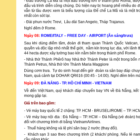
- Đấu trường La Mã là một đấu trường lớn ở thành phố Roma, được
đấu và trình diễn công chúng. Dù hiện nay bị hoang phế nhiều do
vẫn từ lâu được xem là biểu tượng của Đế chế La Mã và là một t
nhất còn sót lại.
- Đài phun nước Trevi, Lâu đài San Angelo, Tháp Trajanus.
Nghỉ đêm ở Rome.
Ngày 08:
ROME/ITALY – FREE DAY - AIRPORT (Ăn sáng/trưa)
Sau khi dùng điểm tâm, đoàn đi tham quan Thành Quốc Vatican, 
quyền và độc lập nhỏ nhất thế giới, nằm kín trong lục địa, với lãnh t
44 hecta được xây tường bao kín nằm bên trong thành phố Rome.
- Nhà thờ Thánh Phêrô hay Nhà thờ Thánh Peter là một trong bốn n
Thánh Petrus, Nhà thờ lớn Thánh Maria Maggiore
Dùng cơm trưa. Tự do sinh hoạt đến giờ đoàn ra sân bay đáp chuy
Nam, quá cảnh tại DOHAR QR616 (00:45 - 14:00). Nghỉ đêm trên m
Ngày 09:
ĐÀ NẴNG - TP. HỒ CHÍ MINH - VIETNAM
Về đến Việt Nam, quý khách đáp chuyến bay VN về Đà Nẵng, kết t
mong gặp lại.
Giá trên bao gồm:
- Vé máy bay quốc tế 2 chặng: TP. HCM - BRUSEL//ROME – TP. H
- Vé máy bay nội địa : Đà Nẵng – TP. HCM – Đà Nẵng.(vé đoàn) ho
đối với chương trình đi bằng VietnamAirlines.
- Thuế hàng không và lệ phí sân bay 2 nước (thay đổi).
- Khách sạn 3 sao theo chương trình (2 khách/ phòng. Nếu lẻ na
cầu riêng khác.