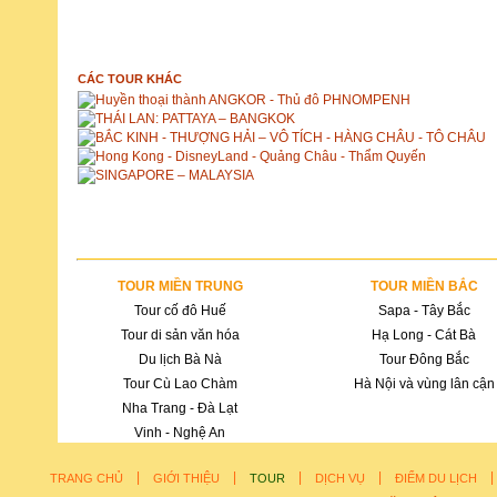
ĐẶT TOUR
CÁC TOUR KHÁC
Huyền thoại thành ANGKOR - Thủ đô PHNOMPENH
THÁI LAN: PATTAYA – BANGKOK
BẮC KINH - THƯỢNG HẢI – VÔ TÍCH - HÀNG CHÂU - TÔ CHÂU
Hong Kong - DisneyLand - Quảng Châu - Thẩm Quyến
SINGAPORE – MALAYSIA
TOUR MIỀN TRUNG
TOUR MIỀN BẮC
Tour cố đô Huế
Sapa - Tây Bắc
Tour di sản văn hóa
Hạ Long - Cát Bà
Du lịch Bà Nà
Tour Đông Bắc
Tour Cù Lao Chàm
Hà Nội và vùng lân cận
Nha Trang - Đà Lạt
Vinh - Nghệ An
|
|
|
|
TRANG CHỦ
GIỚI THIỆU
TOUR
DỊCH VỤ
ĐIỂM DU LỊCH