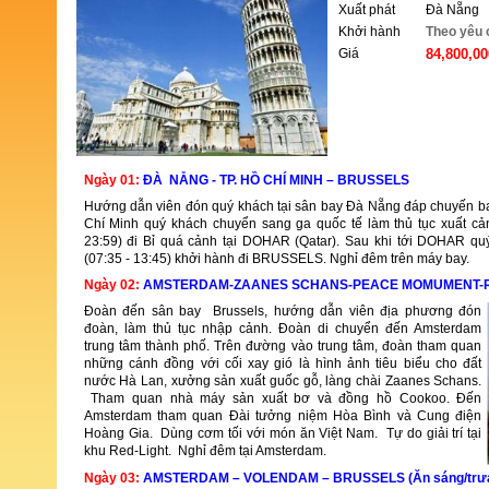
Xuất phát
Đà Nẵng
Khởi hành
Theo yêu 
Giá
84,800,0
ĐẶT TOUR
Ngày 01:
ĐÀ NẴNG - TP. HỒ CHÍ MINH – BRUSSELS
Hướng dẫn viên đón quý khách tại sân bay Đà Nẵng đáp chuyến b
Chí Minh quý khách chuyển sang ga quốc tế làm thủ tục xuất c
23:59) đi Bỉ quá cảnh tại DOHAR (Qatar). Sau khi tới DOHAR 
(07:35 - 13:45) khởi hành đi BRUSSELS. Nghỉ đêm trên máy bay.
Ngày 02:
AMSTERDAM-ZAANES SCHANS-PEACE MOMUMENT-ROYA
Đoàn đến sân bay Brussels, hướng dẫn viên địa phương đón
đoàn, làm thủ tục nhập cảnh. Đoàn di chuyển đến Amsterdam
trung tâm thành phố. Trên đường vào trung tâm, đoàn tham quan
những cánh đồng với cối xay gió là hình ảnh tiêu biểu cho đất
nước Hà Lan, xưởng sản xuất guốc gỗ, làng chài Zaanes Schans.
Tham quan nhà máy sản xuất bơ và đồng hồ Cookoo. Đến
Amsterdam tham quan Đài tưởng niệm Hòa Bình và Cung điện
Hoàng Gia. Dùng cơm tối với món ăn Việt Nam. Tự do giải trí tại
khu Red-Light. Nghỉ đêm tại Amsterdam.
Ngày 03:
AMSTERDAM – VOLENDAM – BRUSSELS (Ăn sáng/trưa/