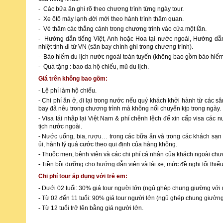
- Các bữa ăn ghi rõ theo chương trình từng ngày tour.
- Xe ôtô máy lạnh đời mới theo hành trình thăm quan.
- Vé thăm các thắng cảnh trong chương trình vào cửa một lần.
- Hướng dẫn tiếng Việt, Anh hoặc Hoa tại nước ngoài, Hướng dẫn
nhiệt tình đi từ VN (sân bay chính ghi trong chương trình).
- Bảo hiểm du lịch nước ngoài toàn tuyến (không bao gồm bảo hiểm 
- Quà tặng : bao da hộ chiếu, mũ du lịch.
Giá trên không bao gồm:
- Lệ phí làm hộ chiếu.
- Chi phí ăn ở, đi lại trong nước nếu quý khách khởi hành từ các s
bay đã nêu trong chương trình mà không nối chuyến kịp trong ngày.
- Visa tái nhập lại Việt Nam & phí chênh lệch để xin cấp visa cá
tịch nước ngoài.
- Nước uống, bia, rượu… trong các bữa ăn và trong các khách sạn n
ủi, hành lý quá cước theo qui định của hàng không.
- Thuốc men, bệnh viện và các chi phí cá nhân của khách ngoài chươ
- Tiền bồi dưỡng cho hướng dẫn viên và lái xe, mức đề nghị tối thiể
Chi phí tour áp dụng với trẻ em:
- Dưới 02 tuổi: 30% giá tour người lớn (ngủ ghép chung giường với 
- Từ 02 đến 11 tuổi: 90% giá tour người lớn (ngủ ghép chung giường
- Từ 12 tuổi trở lên bằng giá người lớn.