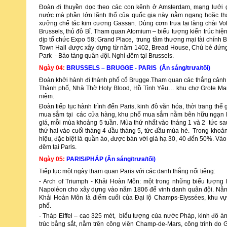
Đoàn đi thuyền dọc theo các con kênh ở Amsterdam, mạng lưới g
nước mà phần lớn lãnh thổ của quốc gia này nằm ngang hoặc t
xưởng chế tác kim cương Gassan. Dùng cơm trưa tại làng chài Vo
Brussels, thủ đô Bỉ. Tham quan Atomium – biểu tượng kiến trúc h
dịp tổ chức Expo 58; Grand Place, trung tâm thương mại tài chính Br
Town Hall được xây dựng từ năm 1402, Bread House, Chú bé đứng
Park - Bảo tàng quân đội. Nghỉ đêm tại Brussels.
Ngày 04:
BRUSSELS – BRUGGE - PARIS (Ăn sáng/trưa/tối)
Đoàn khởi hành đi thành phố cổ Brugge.Tham quan các thắng cảnh 
Thành phố, Nhà Thờ Holy Blood, Hồ Tình Yêu… khu chợ Grote Mar
niệm.
Đoàn tiếp tục hành trình đến Paris, kinh đô văn hóa, thời trang thế 
mua sắm tại các cửa hàng, khu phố mua sắm nằm bên hữu ngạn P
giá, mỗi mùa khoảng 5 tuần. Mùa thứ nhất vào tháng 1 và 2 tức sa
thứ hai vào cuối tháng 4 đầu tháng 5, tức đầu mùa hè. Trong khoả
hiệu, đặc biệt là quần áo, được bán với giá hạ 30, 40 đến 50%. Vào
đêm tại Paris.
Ngày 05:
PARIS/PHÁP (Ăn sáng/trưa/tối)
Tiếp tục một ngày tham quan Paris với các danh thắng nổi tiếng:
- Arch of Triumph - Khải Hoàn Môn: một trong những biểu tượng 
Napoléon cho xây dựng vào năm 1806 để vinh danh quân đội. Nằm g
Khải Hoàn Môn là điểm cuối của Đại lộ Champs-Elyssées, khu vực
phố.
- Tháp Eiffel – cao 325 mét, biểu tượng của nước Pháp, kinh đô ánh
trúc bằng sắt, nằm trên công viên Champ-de-Mars, công trình do 