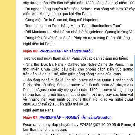
xây dựng nhân triển lãm thế giới năm 1889, cũng là dịp kỷ niệm 
- Du ngoạn bằng thuyền trên sông Seine – con sông với hơn 37 cây
điểm đến không thể bỏ qua khi đến Paris.
- Cung điện De la Concord, lăng mộ Napoleon
- Tour tham quan Paris bằng Metro “Paris Illuminations Tour”
- Đồi Montmartre, Nhà hát và nhà thờ Magdelene, Quảng trường V
- Dùng bữa tối với các món ăn Pháp và rượu vang Pháp nổi tiếng.
Nghỉ đêm tại Paris.
Ngày 06:
PARIS/PHÁP (Ăn sáng/trưa/tối)
Tiếp tục một ngày tham quan Paris với các danh thắng nổi tiếng:
- Nhà thờ Đức Bà Paris - Cathédrale Notre-Dame de Paris, nhà
thờ Thiên Chúa Giáo, tiêu biểu cho phong cách kiến trúc gothic
trên đảo Ile de la Cité, nằm giữa dòng sông Seine của Paris.
- Bảo tàng nghệ thuật và lịch sử Louvre nằm tại Quận 1, thành phố
Paris, bên bờ sông Seine, Louvre vốn là một pháo đài được vua
Philippe Aguste cho xây dựng vào năm 1190. Louvre là một trong
những bảo tàng nổi tiếng nhất thế giới, nơi trưng bày các hiện vật
về những nền văn minh cổ, nghệ thuật Hồi giáo và nghệ thuật
châu Âu từ thế kỷ 13 đến giữa thế kỷ 19.
Nghỉ đêm tại Paris.
Ngày 07:
PARIS/PHÁP – ROME/Ý (Ăn sáng/trưa/tối)
Đoàn ra sân bay đáp chuyến bay EZ4245@07:10-09:05 đi Rome, 
tâm thành phố, tham quan: