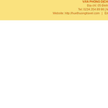
VĂN PHÒNG DỊCH
Địa chỉ: 05 Đin
Tel: 0234.354 89 86 | 
Website:
http://huethuongtravel.com
| Em