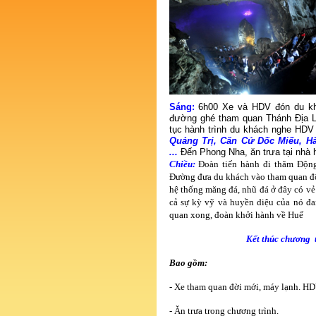
Sáng:
6h00 Xe và HDV đón du khá
đường ghé tham quan Thánh Địa 
tục hành trình du khách nghe HDV 
Quảng Trị, Căn Cứ Dốc Miếu, H
...
Đến Phong Nha, ăn trưa tại nhà
Chiều:
Đoàn tiến hành đi thăm Động
Đường đưa du khách vào tham quan đ
hệ thống măng đá, nhũ đá ở đây có vẻ
cả sự kỳ vỹ và huyền diệu của nó 
quan xong, đoàn khởi hành về Huế
Kết thúc chương
Bao gồm:
- Xe tham quan đời mới, máy lạnh. HDV
- Ăn trưa trong chương trình.