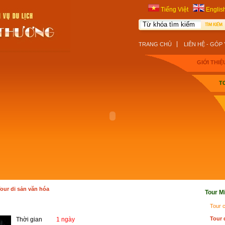
Tiếng Việt
Englis
|
TRANG CHỦ
LIÊN HỆ - GÓP 
GIỚI THIỆ
T
our di sản văn hóa
Tour M
Tour 
Tour 
Thời gian
1 ngày