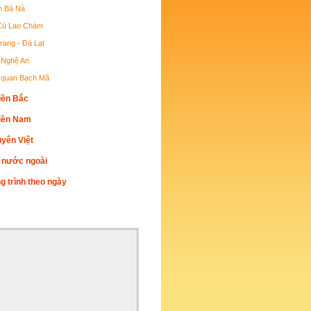
ch Bà Nà
Cù Lao Chàm
rang - Đà Lạt
- Nghệ An
quan Bạch Mã
iền Bắc
iền Nam
uyên Việt
h nước ngoài
 trình theo ngày
 ẢNH ĐẸP