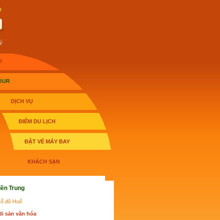
h
Ý
U
OUR
DỊCH VỤ
ĐIỂM DU LỊCH
ĐẶT VÉ MÁY BAY
KHÁCH SẠN
iền Trung
cố đô Huế
di sản văn hóa