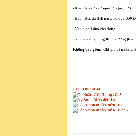
- Khăn lạnh 2 cái/ người/ ngày, nước u
- Bảo hiểm du lịch mức: 10.000.000 Đ
- Vé xe golf đưa vào động
- Vé vào cổng động thiên đường (không
Không bao gồm:
Chi phí cá nhân khá
ĐẶT TOUR
CÁC TOUR KHÁC
Du Xuân Miền Trung 2013
Mỹ Sơn - Bí ẩn đền tháp
Hành trình di sản miền Trung 1
Hành trình di sản miền Trung 2