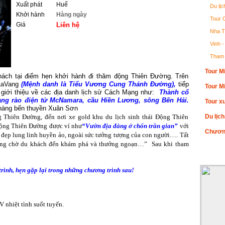
Xuất phát
Huế
Du lị
Khởi hành
Hàng ngày
Tour 
Giá
Liên hệ
Nha T
Vinh 
ĐẶT TOUR
Tham 
Tour M
ch tại điểm hẹn khởi hành đi thăm động Thiên Đường. Trên
LaVang
(Mệnh danh là Tiểu Vương Cung Thánh Đường),
tiếp
Tour M
giới thiệu về các địa danh lịch sử Cách Mạng như:
Thành cổ
àng rào điện tử McNamara, cầu Hiền Lương, sông Bến Hải.
Tour x
 hàng bến thuyền Xuân Sơn
 Thiên Đường, đến nơi xe gold khu du lịch sinh thái Động Thiên
Du lịc
ộng Thiên Đường được ví như
“Vườn địa đàng ở chốn trần gian”
với
Chương
 đẹp lung linh huyền ảo, ngoài sức tưởng tượng của con người…. Tất
đang chờ du khách đến khám phá và thưởng ngoạn…”
Sau khi tham
ALBUM
trình, hẹn gặp lại trong những chương trình sau!
 nhiệt tình suốt tuyến.