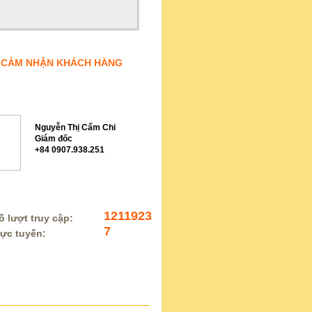
CẢM NHẬN KHÁCH HÀNG
Ợ TRỰC TUYẾN
Nguyễn Thị Cẩm Chi
Giám đốc
+84 0907.938.251
 KÊ TRUY CẬP
1211923
 lượt truy cập:
7
rực tuyến: