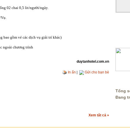
ống 02 chai 0,5 lit/người/ngày.
/Vụ.
 bao gồm vé các dịch vụ giải trí khác)
HỖ TR
c ngoài chương trình
duytanhotel.com.vn
In ấn
|
Gửi cho bạn bè
THỐNG
Tổng số
Đang t
Xem tất cả »