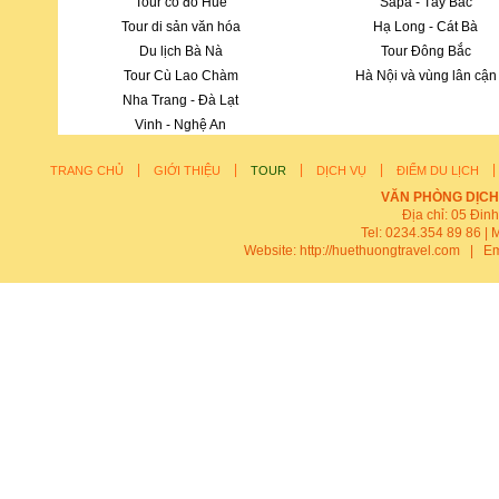
Tour cố đô Huế
Sapa - Tây Bắc
Tour di sản văn hóa
Hạ Long - Cát Bà
Du lịch Bà Nà
Tour Đông Bắc
Tour Cù Lao Chàm
Hà Nội và vùng lân cận
Nha Trang - Đà Lạt
Vinh - Nghệ An
|
|
|
|
TRANG CHỦ
GIỚI THIỆU
TOUR
DỊCH VỤ
ĐIỂM DU LỊCH
VĂN PHÒNG DỊCH
Địa chỉ: 05 Đin
Tel: 0234.354 89 86 | 
Website:
http://huethuongtravel.com
| Em