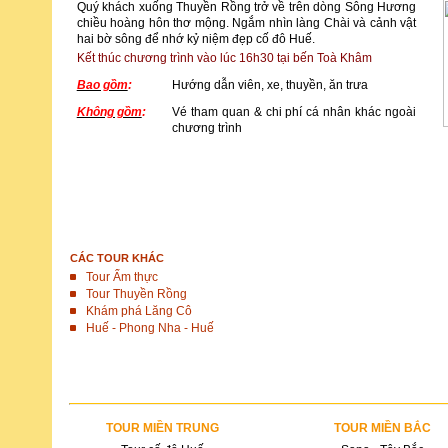
Quý khách xuống Thuyền Rồng trở về trên dòng Sông Hương
chiều hoàng hôn thơ mộng. Ngắm nhìn làng Chài và cảnh vật
hai bờ sông để nhớ kỷ niệm đẹp cố đô Huế.
Kết thúc chương trình vào lúc 16h30 tại bến Toà Khâm
Bao gồm
:
Hướng dẫn viên, xe, thuyền, ăn trưa
Không gồm
:
Vé tham quan & chi phí cá nhân khác ngoài
chương trình
ĐẶT TOUR
CÁC TOUR KHÁC
Tour Ẩm thực
Tour Thuyền Rồng
Khám phá Lăng Cô
Huế - Phong Nha - Huế
TOUR MIỀN TRUNG
TOUR MIỀN BẮC