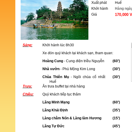
Xuất phát
Huế
Khởi hành
Hàng ngà
Giá
170,000 
ĐẶT TOUR
Sáng:
Khởi hành lúc 8h30
Xe đón quý khách tại khách sạn, tham quan:
Hoàng Cung
- Cung điện triều Nguyễn
(60’)
Nhà vườn
- Phú Mộng Kim Long
(30’)
Chùa Thiên Mụ
- Ngôi chùa cổ nhất
(30’)
Huế
Trưa:
Ăn trưa buffet tại nhà hàng
Chiều:
Quý khách tiếp tục thăm
Lăng Minh Mạng
(60’)
Lăng Khải Định
(35’)
Làng chằm Nón & Làng làm Hương
(15’)
Lăng Tự Đức
(45’)