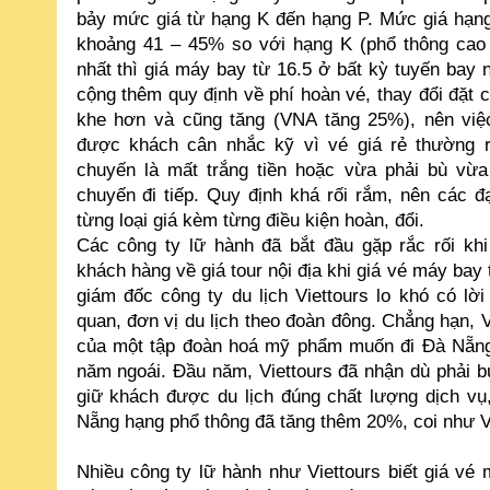
bảy mức giá từ hạng K đến hạng P. Mức giá hạng 
khoảng 41 – 45% so với hạng K (phổ thông cao 
nhất thì giá máy bay từ 16.5 ở bất kỳ tuyến bay
cộng thêm quy định về phí hoàn vé, thay đổi đặt c
khe hơn và cũng tăng (VNA tăng 25%), nên việ
được khách cân nhắc kỹ vì vé giá rẻ thường rơ
chuyến là mất trắng tiền hoặc vừa phải bù vừa
chuyến đi tiếp. Quy định khá rối rắm, nên các đạ
từng loại giá kèm từng điều kiện hoàn, đổi.
Các công ty lữ hành đã bắt đầu gặp rắc rối khi
khách hàng về giá tour nội địa khi giá vé máy bay
giám đốc công ty du lịch Viettours lo khó có lờ
quan, đơn vị du lịch theo đoàn đông. Chẳng hạn, 
của một tập đoàn hoá mỹ phẩm muốn đi Đà Nẵng 
năm ngoái. Đầu năm, Viettours đã nhận dù phải b
giữ khách được du lịch đúng chất lượng dịch vụ
Nẵng hạng phổ thông đã tăng thêm 20%, coi như Vi
Nhiều công ty lữ hành như Viettours biết giá vé