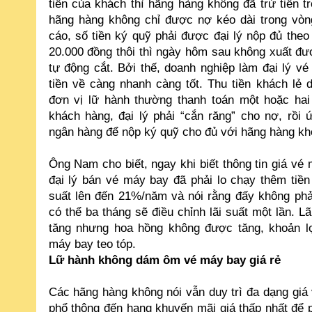
tiền của khách thì hãng hàng không đã trừ tiền t
hãng hàng không chỉ được nợ kéo dài trong vòn
cáo, số tiền ký quỹ phải được đại lý nộp đủ theo
20.000 đồng thôi thì ngày hôm sau không xuất đư
tự động cắt. Bởi thế, doanh nghiệp làm đại lý vé
tiền về càng nhanh càng tốt. Thu tiền khách lẻ 
đơn vị lữ hành thường thanh toán một hoặc hai
khách hàng, đại lý phải “cắn răng” cho nợ, rồi 
ngân hàng để nộp ký quỹ cho đủ với hãng hàng kh
Ông Nam cho biết, ngay khi biết thông tin giá vé
đại lý bán vé máy bay đã phải lo chạy thêm tiền
suất lên đến 21%/năm và nói rằng đấy không phải
có thể ba tháng sẽ điều chỉnh lãi suất một lần. Lã
tăng nhưng hoa hồng không được tăng, khoản lợ
máy bay teo tóp.
Lữ hành không dám ôm vé máy bay giá rẻ
Các hãng hàng không nói vẫn duy trì đa dạng giá
phổ thông đến hạng khuyến mãi giá thấp nhất để