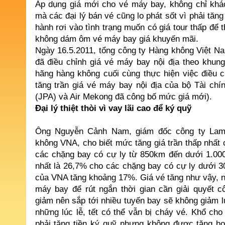
Áp dụng giá mới cho vé máy bay, không chỉ khác
mà các đại lý bán vé cũng lo phát sốt vì phải tăng
hành rơi vào tình trạng muốn có giá tour thấp để 
không dám ôm vé máy bay giá khuyến mãi.
Ngày 16.5.2011, tổng công ty Hàng không Việt Na
đã điều chỉnh giá vé máy bay nội địa theo khun
hãng hàng không cuối cùng thực hiện việc điều c
tăng trần giá vé máy bay nội địa của bộ Tài chín
(JPA) và Air Mekong đã công bố mức giá mới).
Đại lý thiệt thòi vì vay lãi cao để ký quỹ
Ông Nguyễn Cảnh Nam, giám đốc công ty Lam 
không VNA, cho biết mức tăng giá trần thấp nhất
các chặng bay có cự ly từ 850km đến dưới 1.00
nhất là 26,7% cho các chặng bay có cự ly dưới 3
của VNA tăng khoảng 17%. Giá vé tăng như vậy, n
máy bay để rút ngắn thời gian cần giải quyết c
giảm nên sắp tới nhiều tuyến bay sẽ không giảm 
những lúc lễ, tết có thể vẫn bị cháy vé. Khổ ch
phải tăng tiền ký quỹ nhưng không được tăng h