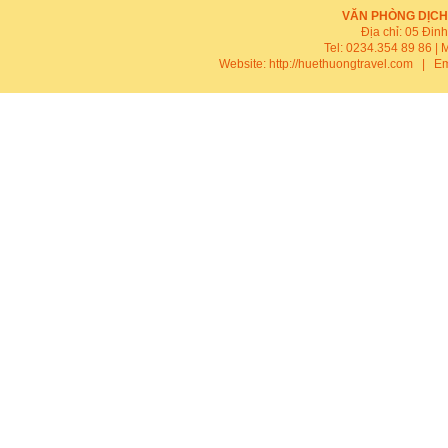
VĂN PHÒNG DỊCH
Địa chỉ: 05 Đin
Tel: 0234.354 89 86 | 
Website:
http://huethuongtravel.com
| Em