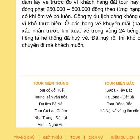
dám lấy vé trước đó vì khách hàng đặt tour hay 
đóng phạt 250.000 – 500.000 đồng theo từng hạng 
có khi ôm vé bỏ luôn. Công ty du lịch càng khôn
vì khó thực hiện. Ở các hạng vé khuyến mãi (h
xác nhận trước khi xuất vé trong vòng 24 tiến
tiếng là hệ thống đã huỷ vé. Đã huỷ rồi thì khó
chuyến đi mà khách muốn.
TOUR MIỀN TRUNG
TOUR MIỀN BẮC
Tour cố đô Huế
Sapa - Tây Bắc
Tour di sản văn hóa
Hạ Long - Cát Bà
Du lịch Bà Nà
Tour Đông Bắc
Tour Cù Lao Chàm
Hà Nội và vùng lân cận
Nha Trang - Đà Lạt
Vinh - Nghệ An
|
|
|
|
TRANG CHỦ
GIỚI THIỆU
TOUR
DỊCH VỤ
ĐIỂM DU LỊCH