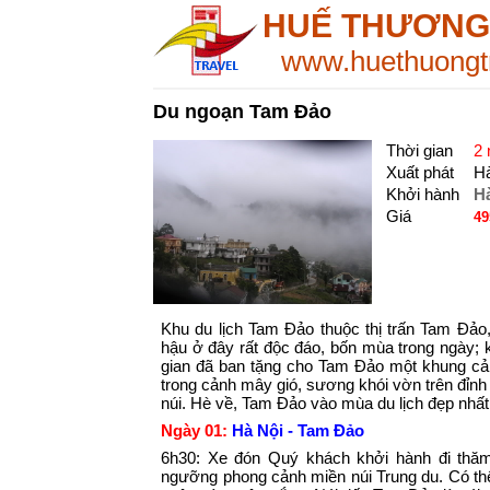
HUẾ THƯƠNG
www.huethuongt
Du ngoạn Tam Đảo
Thời gian
2 
Xuất phát
Hà
Khởi hành
H
Giá
49
Khu du lịch Tam Đảo thuộc thị trấn Tam Đảo
hậu ở đây rất độc đáo, bốn mùa trong ngày; 
gian đã ban tặng cho Tam Ðảo một khung cản
trong cảnh mây gió, sương khói vờn trên đỉn
núi. Hè về, Tam Ðảo vào mùa du lịch đẹp nhất
Ngày 01:
Hà Nội - Tam Đảo
6h30: Xe đón Quý khách khởi hành đi thă
ngưỡng phong cảnh miền núi Trung du. Có thể