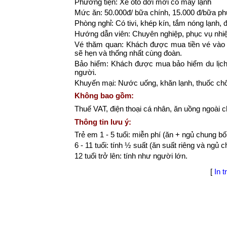
Phương tiện: Xe ôtô đời mới có máy lạnh
Mức ăn: 50.000đ/ bữa chính, 15.000 đ/bữa ph
Phòng nghỉ: Có tivi, khép kín, tắm nóng lạnh, đi
Hướng dẫn viên: Chuyên nghiệp, phục vụ nhiệt
Vé thăm quan: Khách được mua tiền vé vào 
sẽ hẹn và thống nhất cùng đoàn.
Bảo hiểm: Khách được mua bảo hiểm du lịch t
người.
Khuyến mại: Nước uống, khăn lạnh, thuốc c
Không bao gồm:
Thuế VAT, điện thoại cá nhân, ăn uồng ngoài ch
Thông tin lưu ý:
Trẻ em 1 - 5 tuổi: miễn phí (ăn + ngủ chung b
6 - 11 tuổi: tính ½ suất (ăn suất riêng và ngủ 
12 tuổi trở lên: tính như người lớn.
[
In t