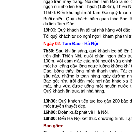
ngập tràn mây trắng. Nói đến Tam Đảo là nói 
ngọn núi nhô lên Bàn Thạch (1388m), Thiên 
11h00: Đến khu nghỉ mát Tam Đảo quý khách n
Buổi chiều: Quý khách thăm quan thác Bạc, tắ
du lịch Tam Đảo.
19h00: Quý khách ăn tối tại nhà hàng với đặc
Tối quý khách tự do nghỉ ngơi, khám phá thị 
Ngày 02:
Tam Đảo - Hà Nội
7h30:
Sau khi ăn sáng, quý khách leo bộ lên 
trên đỉnh Thiên Nhị, dưới chân ngọn tháp t
100m, với cảm giác của một người vừa chinh 
một hơi căng dầy lồng ngực luồng không khí 
Đảo, bỗng thấy lòng mình thanh thản. Tất 
sầu não, những lo toan hàng ngày dường nh
Bạc gột rửa, trôi đến một nơi nào khác xa l
mát, như vừa được uống một nguồn nước t
Quý khách ăn trưa tại nhà hàng.
13h30:
Quý khách tiếp tục leo gần 200 bậc 
một truyền thuyết đẹp.
16h00:
Đoàn xuất phát về Hà Nội.
18h00:
Đến Hà Nội kết thúc chương trình. Tạm
Bao gồm: