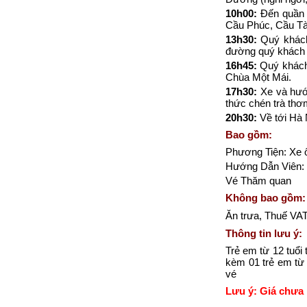
10h00:
Đến quần t
Cầu Phúc, Cầu Tài
13h30:
Quý khách
đường quý khách 
16h45:
Quý khách 
Chùa Một Mái.
17h30:
Xe và hướn
thức chén trà thơ
20h30:
Về tới Hà 
Bao gồm:
Phương Tiện: Xe ô
Hướng Dẫn Viên: P
Vé Thăm quan
Không bao gồm:
Ăn trưa, Thuế VAT,
Thông tin lưu ý:
Trẻ em từ 12 tuổi
kèm 01 trẻ em từ 
vé
Lưu ý: Giá chưa 