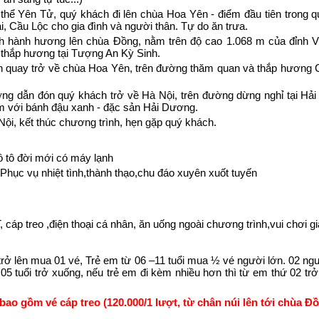
hể Yên Tử, quý khách đi lên chùa Hoa Yên - điểm đầu tiên trong q
, Cầu Lộc cho gia đình và người thân. Tự do ăn trưa.
 hành hương lên chùa Đồng, nằm trên độ cao 1.068 m của đỉnh 
thắp hương tại Tượng An Kỳ Sinh.
quay trở về chùa Hoa Yên, trên đường thăm quan và thắp hương 
g dẫn đón quý khách trở về Hà Nội, trên đường dừng nghỉ tại Hả
m với bánh đậu xanh - đặc sản Hải Dương.
Nội, kết thúc chương trình, hẹn gặp quý khách.
 tô đời mới có máy lạnh
hục vụ nhiệt tình,thành thạo,chu đáo xuyên xuốt tuyến
 cáp treo ,điện thoại cá nhân, ăn uống ngoài chương trình,vui chơi giả
 trở lên mua 01 vé, Trẻ em từ 06 –11 tuổi mua ½ vé người lớn. 02 ng
05 tuổi trở xuống, nếu trẻ em đi kèm nhiều hơn thì từ em thứ 02 tr
bao gồm vé cáp treo (120.000/1 lượt, từ chân núi lên tới chùa Đ