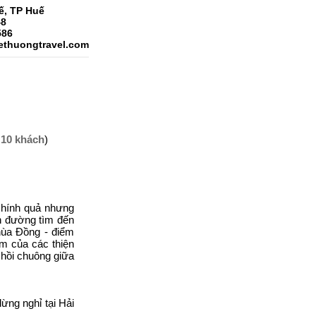
ế, TP Huế
48
586
ethuongtravel.com
 10 khách
)
chính quả nhưng
n đường tìm đến
hùa Đồng - điểm
âm của các thiện
hồi chuông giữa
ừng nghỉ tại Hải