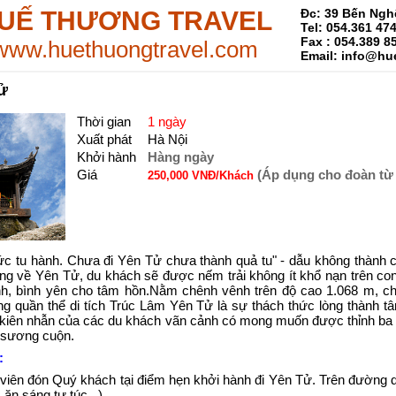
UẾ THƯƠNG TRAVEL
Đc: 39 Bến Ngh
Tel: 054.361 47
Fax : 054.389 8
www.huethuongtravel.com
Email: info@hu
ử
Thời gian
1 ngày
Xuất phát
Hà Nội
Khởi hành
Hàng ngày
Giá
(Áp dụng cho đoàn từ
250,000 VNĐ/Khách
ức tu hành. Chưa đi Yên Tử chưa thành quả tu" - dẫu không thành 
ng về Yên Tử, du khách sẽ được nếm trải không ít khổ nạn trên co
ịnh, bình yên cho tâm hồn.Nằm chênh vênh trên độ cao 1.068 m, c
ng quần thể di tích Trúc Lâm Yên Tử là sự thách thức lòng thành t
 kiên nhẫn của các du khách vãn cảnh có mong muốn được thỉnh ba 
 sương cuộn.
:
iên đón Quý khách tại điểm hẹn khởi hành đi Yên Tử. Trên đường d
ăn sáng tự túc...)