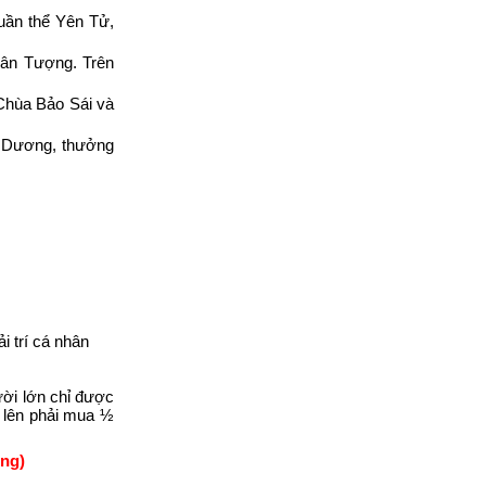
uần thể Yên Tử,
Vân Tượng. Trên
Chùa Bảo Sái và
i Dương, thưởng
i trí cá nhân
ười lớn chỉ được
ở lên phải mua ½
ồng)