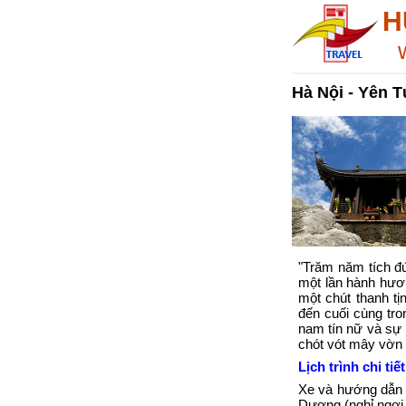
H
Hà Nội - Yên T
"Trăm năm tích đ
một lần hành hươ
một chút thanh t
đến cuối cùng tro
nam tín nữ và sự
chót vót mây vờn
Lịch trình chi tiết
Xe và hướng dẫn v
Dương (nghỉ ngơi, 