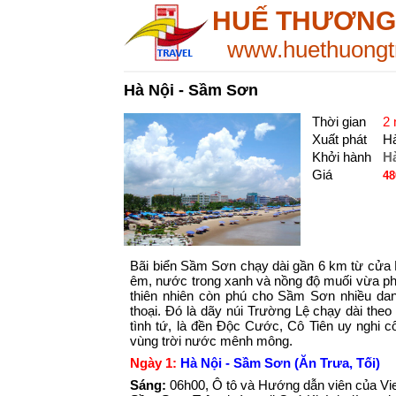
HUẾ THƯƠNG
www.huethuongt
Hà Nội - Sầm Sơn
Thời gian
2
Xuất phát
Hà
Khởi hành
H
Giá
48
Bãi biển Sầm Sơn chạy dài gần 6 km từ cửa L
êm, nước trong xanh và nồng độ muối vừa phả
thiên nhiên còn phú cho Sầm Sơn nhiều danh
thoại. Đó là dãy núi Trường Lệ chạy dài th
tình tứ, là đền Độc Cước, Cô Tiên uy nghi c
vùng trời nước mênh mông.
Ngày 1:
Hà Nội - Sầm Sơn (Ăn Trưa, Tối)
Sáng:
06h00, Ô tô và Hướng dẫn viên của Vie