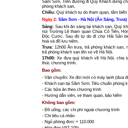
Sầm Sơn. Trên đường đi Quý Khách dừng chân
phòng khách sạn.
Chiều:
Quý khách tự do tham quan, tắm biể
Ngày 2:
Sầm Sơn - Hà Nội (Ăn Sáng, Trưa)
Sáng:
Sau khi ăn sáng tại khách sạn, Quý khá
núi Trường Lệ tham quan Chùa Cô Tiên, Hòn
Độc Cước. Sau đó tự do đi chợ Hải Sản b
hoá và đồ lưu niệm.
Trưa:
12h00 Ăn trưa, trả phòng khách sạn, n
trả phòng khách sạn lên xe về Hà Nội.
17h00:
Xe đưa quý khách về Hà Nội. chia t
thúc chương trình.
Bao gồm:
- Vận chuyển: Xe đời mới có máy lạnh (đưa đ
- Khách sạn tại Sầm Sơn: Tiêu chuẩn phòng k
- Các bữa ăn theo chương trình
- Hướng dẫn viên, vé tham quan, bảo hiểm
Không bao gồm:
- Đồ uống, các chi phí ngoài chương trình
- Chi tiêu cá nhân
- Ngủ phòng đơn: + 110.000
- Hóa đơn VAT 10%