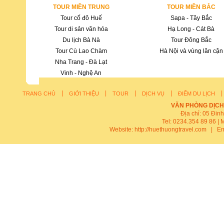
TOUR MIỀN TRUNG
TOUR MIỀN BẮC
Tour cố đô Huế
Sapa - Tây Bắc
Tour di sản văn hóa
Hạ Long - Cát Bà
Du lịch Bà Nà
Tour Đông Bắc
Tour Cù Lao Chàm
Hà Nội và vùng lân cận
Nha Trang - Đà Lạt
Vinh - Nghệ An
|
|
|
|
TRANG CHỦ
GIỚI THIỆU
TOUR
DỊCH VỤ
ĐIỂM DU LỊCH
VĂN PHÒNG DỊCH
Địa chỉ: 05 Đin
Tel: 0234.354 89 86 | 
Website:
http://huethuongtravel.com
| Em