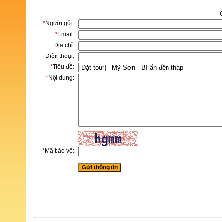
*
Người gửi:
*
Email:
Địa chỉ:
Điện thoại:
*
Tiêu đề:
*
Nội dung:
*
Mã bảo vệ: