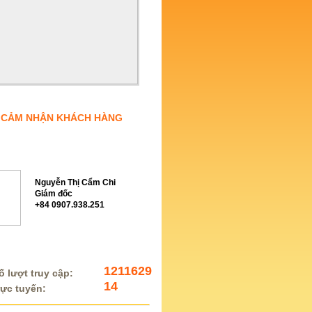
CẢM NHẬN KHÁCH HÀNG
Ợ TRỰC TUYẾN
Nguyễn Thị Cẩm Chi
Giám đốc
+84 0907.938.251
 KÊ TRUY CẬP
1211629
 lượt truy cập:
14
rực tuyến: