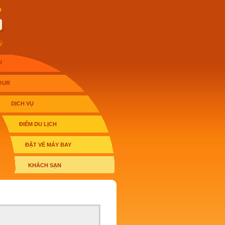
h
Ý
U
OUR
DỊCH VỤ
ĐIỂM DU LỊCH
ĐẶT VÉ MÁY BAY
KHÁCH SẠN
 ẢNH ĐẸP