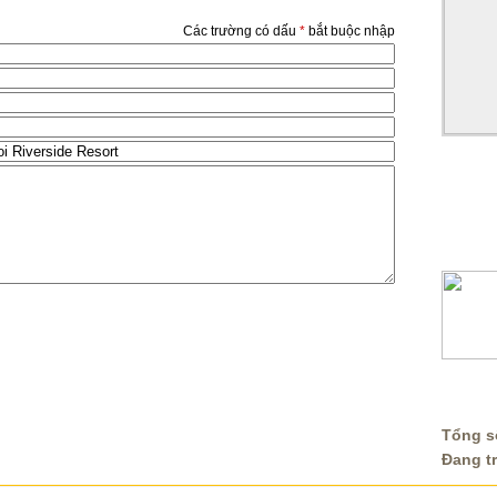
Các trường có dấu
*
bắt buộc nhập
HỖ TR
THỐNG
Tổng số
Đang t