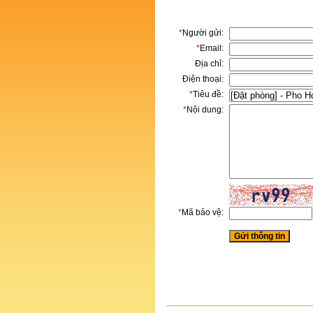
*
Người gửi:
*
Email:
Địa chỉ:
Điện thoại:
*
Tiêu đề:
*
Nội dung:
*
Mã bảo vệ: