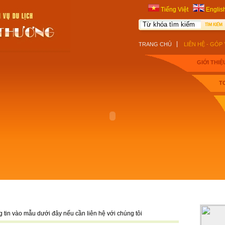
Tiếng Việt
Englis
|
TRANG CHỦ
LIÊN HỆ - GÓP 
GIỚI THIỆ
T
ALBUM
 tin vào mẫu dưới đây nếu cần liên hệ với chúng tôi