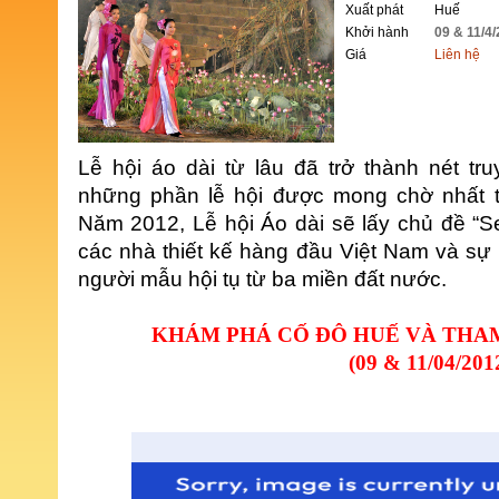
Xuất phát
Huế
Khởi hành
09 & 11/4
Giá
Liên hệ
ĐẶT TOUR
Lễ hội áo dài từ lâu đã trở thành nét tru
những phần lễ hội được mong chờ nhất tạ
Năm 2012, Lễ hội Áo dài sẽ lấy chủ đề “S
các nhà thiết kế hàng đầu Việt Nam và sự
người mẫu hội tụ từ ba miền đất nước.
KHÁM PHÁ CỐ ĐÔ HUẾ VÀ THAM
(09 & 11/04/201