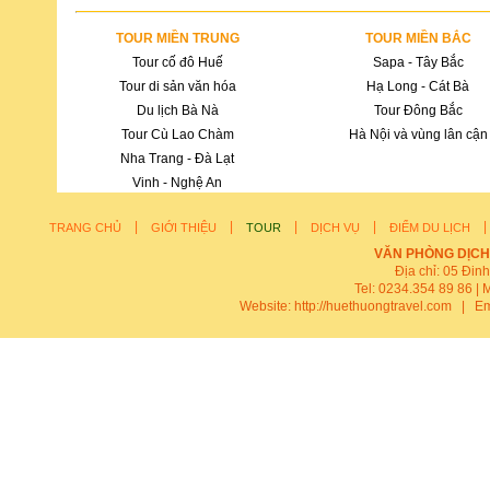
TOUR MIỀN TRUNG
TOUR MIỀN BẮC
Tour cố đô Huế
Sapa - Tây Bắc
Tour di sản văn hóa
Hạ Long - Cát Bà
Du lịch Bà Nà
Tour Đông Bắc
Tour Cù Lao Chàm
Hà Nội và vùng lân cận
Nha Trang - Đà Lạt
Vinh - Nghệ An
|
|
|
|
TRANG CHỦ
GIỚI THIỆU
TOUR
DỊCH VỤ
ĐIỂM DU LỊCH
VĂN PHÒNG DỊCH
Địa chỉ: 05 Đin
Tel: 0234.354 89 86 | 
Website:
http://huethuongtravel.com
| Em